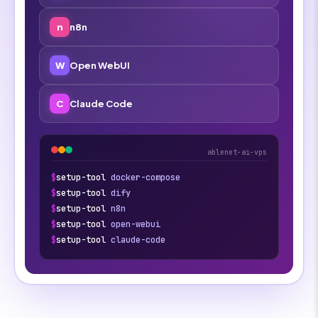
n
n8n
W
Open WebUI
C
Claude Code
ablenet-ai-vps
$
setup-tool
docker-compose
$
setup-tool
dify
$
setup-tool
n8n
$
setup-tool
open-webui
$
setup-tool
claude-code