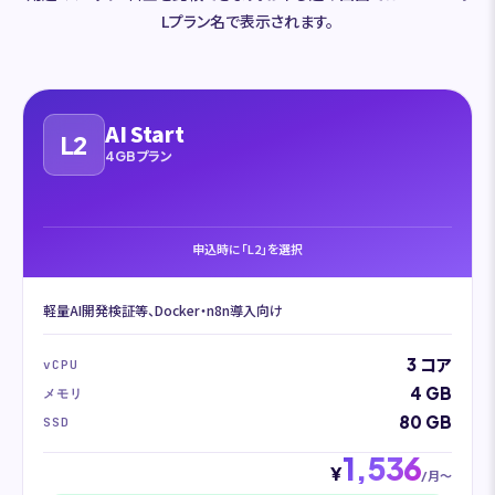
Lプラン名で表示されます。
AI Start
L2
4GBプラン
申込時に「L2」を選択
軽量AI開発検証等、Docker・n8n導入向け
3 コア
vCPU
4 GB
メモリ
80 GB
SSD
1,536
¥
/月〜