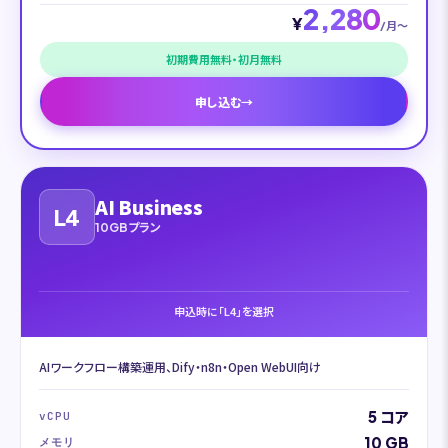
2,280
¥
/月〜
初期費用無料・初月無料
申し込む
→
AI Business
L4
10GBプラン
申込時に「L4」を選択
AIワークフロー構築運用、Dify・n8n・Open WebUI向け
5 コア
vCPU
10 GB
メモリ