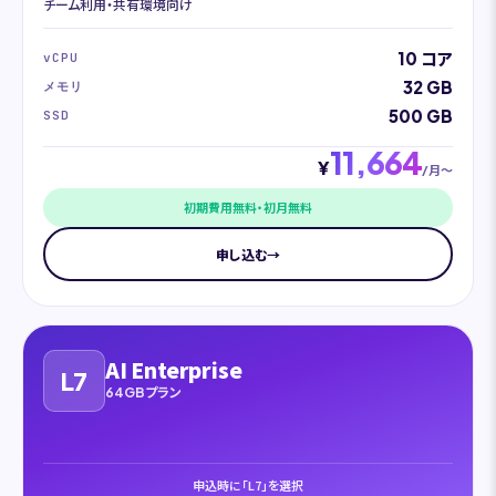
チーム利用・共有環境向け
10 コア
vCPU
32 GB
メモリ
500 GB
SSD
11,664
¥
/月〜
初期費用無料・初月無料
申し込む
→
AI Enterprise
L7
64GBプラン
申込時に「L7」を選択