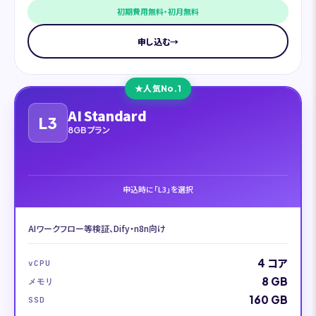
初期費用無料・初月無料
申し込む
→
人気No.1
AI Standard
L3
8GBプラン
申込時に「L3」を選択
AIワークフロー等検証、Dify・n8n向け
4 コア
vCPU
8 GB
メモリ
160 GB
SSD