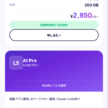
200 GB
SSD
2,850
¥
/月〜
初期費用無料・初月無料
申し込む
→
AI Pro
L5
16GBプラン
申込時に「L5」を選択
複数アプリ運用、AIワークフロー運用、Claude Code向け