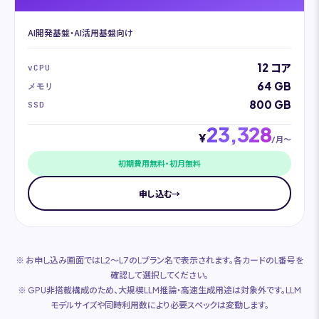
AI開発基盤・AI活用基盤向け
12 コア
vCPU
64 GB
メモリ
800 GB
SSD
23,328
¥
/月〜
初期費用無料・初月無料
申し込む
→
※ お申し込み画面ではL2〜L7のLプラン名で表示されます。各カードのL番号を
確認して選択してください。
※ GPU非搭載構成のため、大規模LLM推論・高速生成用途は対象外です。LLM
モデルサイズや同時利用数により必要スペックは変動します。