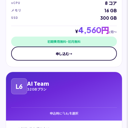
8 コア
vCPU
16 GB
メモリ
300 GB
SSD
4,560円
¥
/月〜
初期費用無料・初月無料
申し込む
→
AI Team
L6
32GBプラン
申込時に「L6」を選択