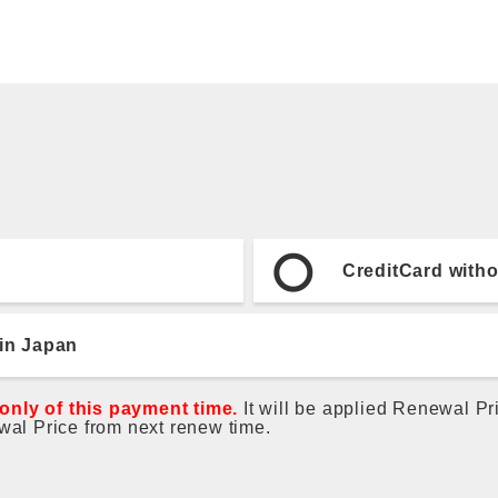
CreditCard witho
 in Japan
 only of this payment time.
It will be applied Renewal P
ewal Price from next renew time.