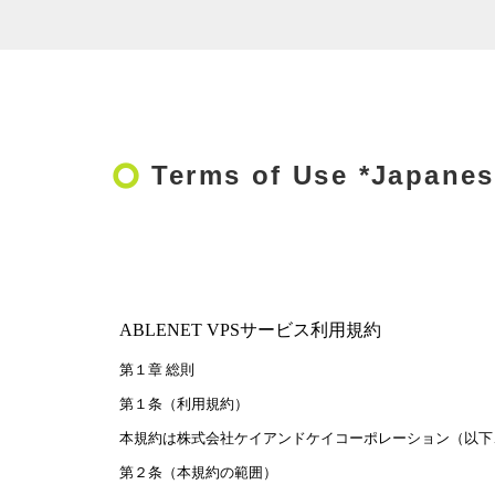
trip_origin
Terms of Use *Japanes