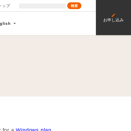
トップ
edit
e
お申し込み
arrow_drop_down
glish
y for a
Windows plan.