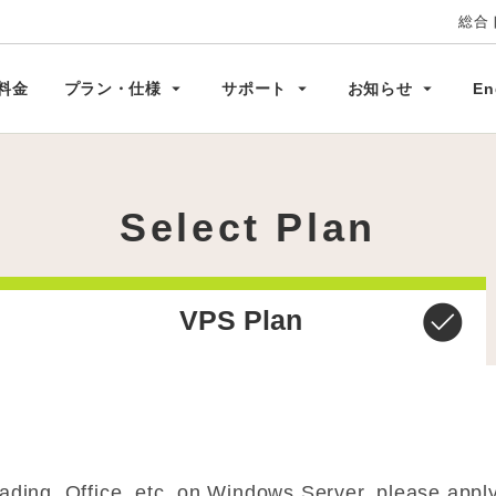
総合
特徴
わせ
VPS Inquiry
VPSの仕様
VPS News
オプション
Trouble and maintenanc
キャンペーン
arrow_drop_down
arrow_drop_down
arrow_drop_down
料金
プラン・仕様
サポート
お知らせ
En
Select Plan
VPS Plan
rading, Office, etc. on Windows Server, please appl