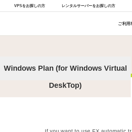
VPSをお探しの方
レンタルサーバーをお探しの方
VPSプランの特徴
VPSサポート
お知らせ
VPS Hosting
障害情報
よくある質問
Service Plan and Fee
仮想デスクトッププランの
キャンペーン
お問い合
ご利用
Prohibitions,Restrictions and Notices
Windows Plan (for Windows Virtual
DeskTop)
If you want to use FX automatic t