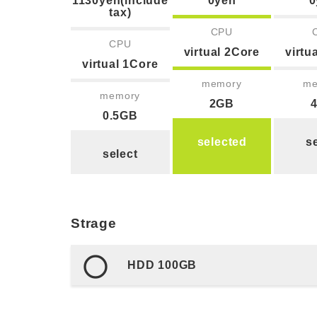
1130yen(include
0yen
0
tax)
CPU
CPU
virtual 2Core
virtu
virtual 1Core
memory
me
memory
2GB
0.5GB
selected
s
select
Strage
HDD 100GB