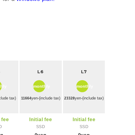
5
L6
L7
hly
monthly
monthly
clude tax)
yen-(include tax)
yen-(include tax)
11664
23328
l fee
Initial fee
Initial fee
D
SSD
SSD