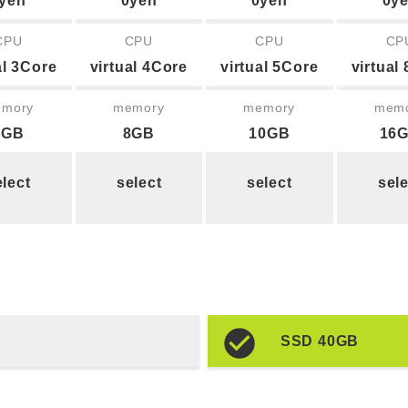
yen
0yen
0yen
0y
CPU
CPU
CPU
CP
al 3Core
virtual 4Core
virtual 5Core
virtual
mory
memory
memory
mem
4GB
8GB
10GB
16
elect
select
select
sele
SSD 40GB