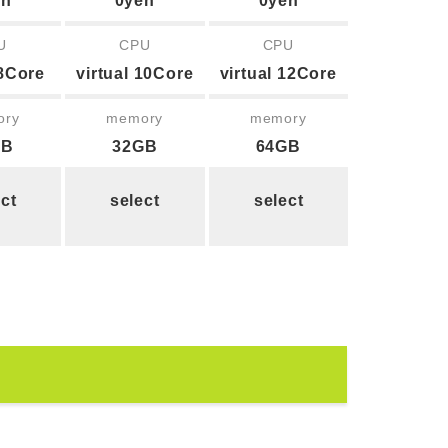
en
0yen
0yen
U
CPU
CPU
 8Core
virtual 10Core
virtual 12Core
ory
memory
memory
GB
32GB
64GB
ct
select
select