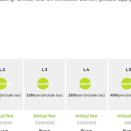
L2
L3
L4
L
nthly
monthly
monthly
mont
(include tax)
yen-(include tax)
yen-(include tax)
yen-(in
2280
2850
4560
ial fee
Initial fee
Initial fee
Initia
D/HDD
SSD/HDD
SSD/HDD
SS