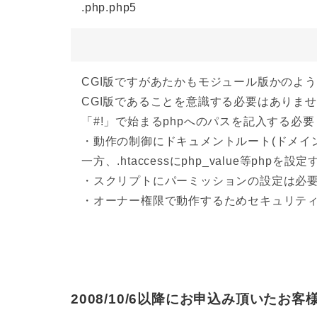
.php.php5
CGI版ですがあたかもモジュール版かのよ
CGI版であることを意識する必要はありま
「#!」で始まるphpへのパスを記入する必
・動作の制御にドキュメントルート(ドメイン名
一方、.htaccessにphp_value等p
・スクリプトにパーミッションの設定は必
・オーナー権限で動作するためセキュリテ
2008/10/6以降にお申込み頂いたお客