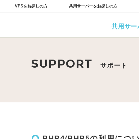
VPSをお探しの方
共用サーバーをお探しの方
プラン
サポート一覧
お知らせ
共通機能一覧
障害情報
よくある質問
キャンペーン
サーバーのサー
用語集
共用サー
SUPPORT
サポート
trip_origin
PHP4/PHP5の利用につ