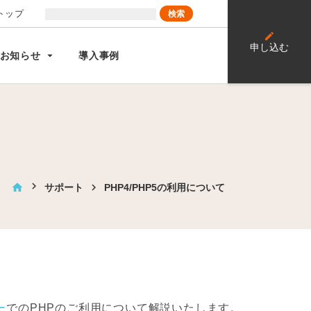
トップ
edit
申し込む
arrow_drop_down
お知らせ
導入事例
home
サポート
PHP4/PHP5の利用について
ー
でのPHPのご利用について解説いたします。