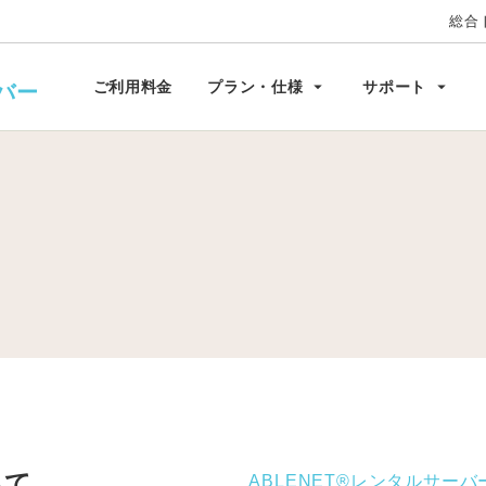
総合
ビス環境
お問い合わせ
オプション
キャンペーン
arrow_drop_down
arrow_drop_down
ご利用料金
プラン・仕様
サポート
バー
いて
ABLENET®レンタルサーバ